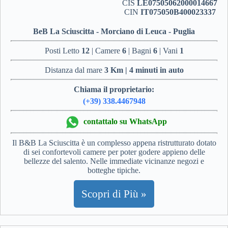
CIS
LE07505062000014667
CIN
IT075050B400023337
BeB La Sciuscitta - Morciano di Leuca - Puglia
Posti Letto
12
| Camere
6
| Bagni
6
| Vani
1
Distanza dal mare
3 Km | 4 minuti in auto
Chiama il proprietario:
(+39) 338.4467948
contattalo su WhatsApp
Il B&B La Sciuscitta è un complesso appena ristrutturato dotato
di sei confortevoli camere per poter godere appieno delle
bellezze del salento. Nelle immediate vicinanze negozi e
botteghe tipiche.
Scopri di Più »