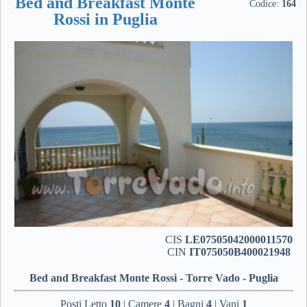
Bed and Breakfast Monte
Codice:
164
Rossi in Puglia
CIS
LE07505042000011570
CIN
IT075050B400021948
Bed and Breakfast Monte Rossi - Torre Vado - Puglia
Posti Letto
10
| Camere
4
| Bagni
4
| Vani
1