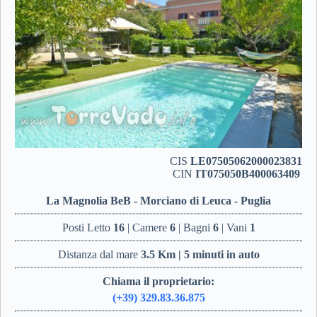
CIS
LE07505062000023831
CIN
IT075050B400063409
La Magnolia BeB - Morciano di Leuca - Puglia
Posti Letto
16
| Camere
6
| Bagni
6
| Vani
1
Distanza dal mare
3.5 Km | 5 minuti in auto
Chiama il proprietario:
(+39) 329.83.36.875