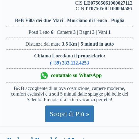
CIS
LE07505061000027112
CIN
IT075050C100094586
BeB Villa dei due Mari - Morciano di Leuca - Puglia
Posti Letto
6
| Camere
3
| Bagni
3
| Vani
1
Distanza dal mare
3.5 Km | 5 minuti in auto
Chiama Loredana il proprietario:
(+39) 333.112.4253
contattalo su WhatsApp
B&B accogliente di nuova costruzione, camere moderne,
comfort esclusivi e a soli 5 minuti dalle spiagge più belle del
Salento. Prenota ora la tua vacanza perfetta!
Scopri di Più »