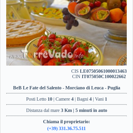
CIS
LE07505061000013463
CIN
IT075050C100022662
BeB Le Fate del Salento - Morciano di Leuca - Puglia
Posti Letto
10
| Camere
4
| Bagni
4
| Vani
1
Distanza dal mare
3 Km | 5 minuti in auto
Chiama il proprietario:
(+39) 331.36.75.511