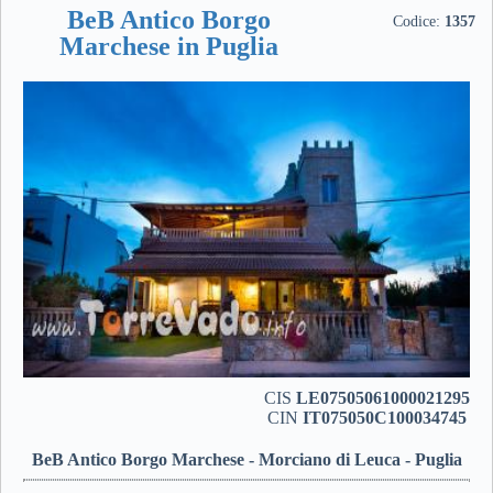
BeB Antico Borgo
Codice:
1357
Marchese in Puglia
CIS
LE07505061000021295
CIN
IT075050C100034745
BeB Antico Borgo Marchese - Morciano di Leuca - Puglia