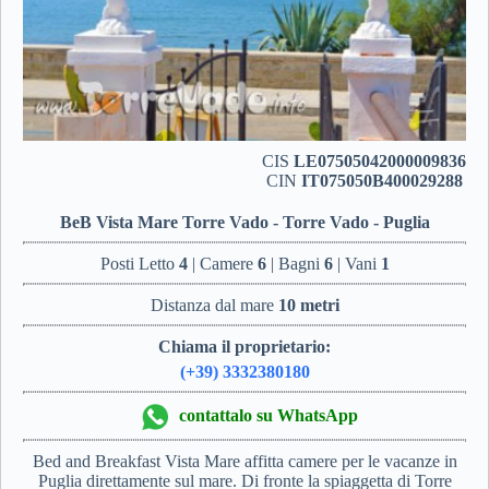
CIS
LE07505042000009836
CIN
IT075050B400029288
BeB Vista Mare Torre Vado - Torre Vado - Puglia
Posti Letto
4
| Camere
6
| Bagni
6
| Vani
1
Distanza dal mare
10 metri
Chiama il proprietario:
(+39) 3332380180
contattalo su WhatsApp
Bed and Breakfast Vista Mare affitta camere per le vacanze in
Puglia direttamente sul mare. Di fronte la spiaggetta di Torre