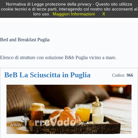
Salta
Normativa di Legge protezione della privacy - Questo sito utilizza
Puglia.info
al
cookie tecnici e di terze parti, interagendo col nostro sito acconsenti al
contenuto
loro uso.
Maggiori Informazioni
X
Le tue Vacanze in Puglia
Bed and Breakfast Puglia
Elenco di strutture con soluzione B&b Puglia vicino a mare.
BeB La Sciuscitta in Puglia
Codice:
966