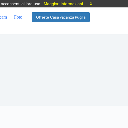
 acconsenti al loro uso.
Maggiori Informazioni
X
cam
Foto
Offerte Casa vacanza Puglia