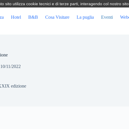
sito utilizza cookie tecnici e di terze parti, interagendo col nostro sito
za
Hotel
B&B
Cosa Visitare
La puglia
Eventi
Web
ione
10/11/2022
XXIX edizione