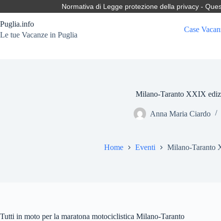
Salta
Normativa di Legge protezione della privacy - Questo 
al
contenuto
Puglia.info
Case Vacan
Le tue Vacanze in Puglia
Milano-Taranto XXIX ediz
Anna Maria Ciardo
Home
Eventi
Milano-Taranto 
Tutti in moto per la maratona motociclistica Milano-Taranto