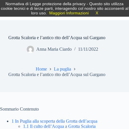
Salta
Normativa di Legge protezione della privacy - Questo sito utilizza
Puglia.info
al
cookie tecnici e di terze parti, interagendo col nostro sito acconsenti al
contenuto
loro uso.
Maggiori Informazioni
X
Le tue Vacanze in Puglia
Grotta Scaloria e l’antico rito dell’Acqua sul Gargano
Anna Maria Ciardo
11/11/2022
Home
La puglia
Grotta Scaloria e l’antico rito dell’Acqua sul Gargano
Sommario Contenuto
1
In Puglia alla scoperta della Grotta dell’acqua
1.1
Il culto dell’Acqua a Grotta Scaloria