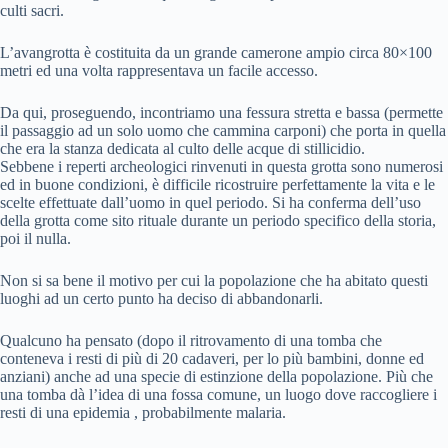
culti sacri.
L’avangrotta è costituita da un grande camerone ampio circa 80×100
metri ed una volta rappresentava un facile accesso.
Da qui, proseguendo, incontriamo una fessura stretta e bassa (permette
il passaggio ad un solo uomo che cammina carponi) che porta in quella
che era la stanza dedicata al culto delle acque di stillicidio.
Sebbene i reperti archeologici rinvenuti in questa grotta sono numerosi
ed in buone condizioni, è difficile ricostruire perfettamente la vita e le
scelte effettuate dall’uomo in quel periodo. Si ha conferma dell’uso
della grotta come sito rituale durante un periodo specifico della storia,
poi il nulla.
Non si sa bene il motivo per cui la popolazione che ha abitato questi
luoghi ad un certo punto ha deciso di abbandonarli.
Qualcuno ha pensato (dopo il ritrovamento di una tomba che
conteneva i resti di più di 20 cadaveri, per lo più bambini, donne ed
anziani) anche ad una specie di estinzione della popolazione. Più che
una tomba dà l’idea di una fossa comune, un luogo dove raccogliere i
resti di una epidemia , probabilmente malaria.