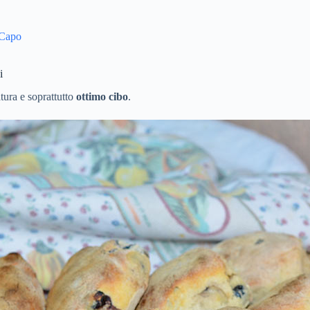
 Capo
i
tura e soprattutto
ottimo cibo
.