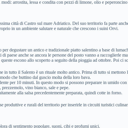
mi modi: arrostita, lessa e condita con pezzi di limone, olio e peperoncino
ssima città di Castro sul mare Adriatico. Del suo territorio fa parte anche
 proprio in un ambiente salutare e naturale che crescono i suini Orvi.
per degustare un antico e tradizionale piatto salentino a base di luma
i di paese anche se ancora le persone del posto vanno a raccoglierle m
, queste escono allo scoperto a seguito della pioggia ad ottobre. Poi ci 
 tutto il Salento è un rituale molto antico. Prima di tutto si mettono 
n modo che buttino dal guscio molta della loro bava.
llente per 10 minuti. In questo modo si possono preparare in umido con so
o, prezzemolo, vino bianco, sale e pepe.
nitamente alla salsa precedentemente preparata, quindi cotte in forno.
roduttive e rurali del territorio per inserirle in circuiti turistici culinar
olora di sentimento popolare, suoni, cibi e profumi unici.