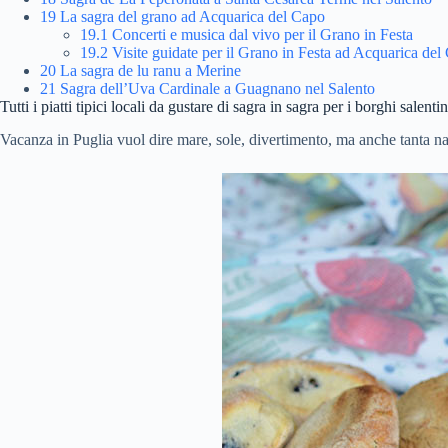
19
La sagra del grano ad Acquarica del Capo
19.1
Concerti e musica dal vivo per il Grano in Festa
19.2
Visite guidate per il Grano in Festa ad Acquarica del
20
La sagra de lu ranu a Merine
21
Sagra dell’Uva Cardinale a Guagnano nel Salento
Tutti i piatti tipici locali da gustare di sagra in sagra per i borghi salentin
Vacanza in Puglia vuol dire mare, sole, divertimento, ma anche tanta na