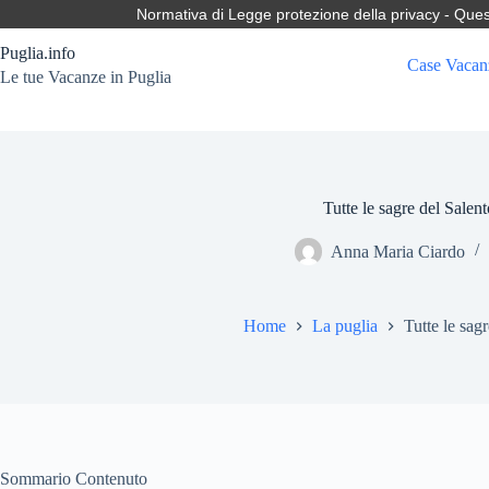
Salta
Normativa di Legge protezione della privacy - Questo 
al
contenuto
Puglia.info
Case Vacan
Le tue Vacanze in Puglia
Tutte le sagre del Salent
Anna Maria Ciardo
Home
La puglia
Tutte le sag
Sommario Contenuto