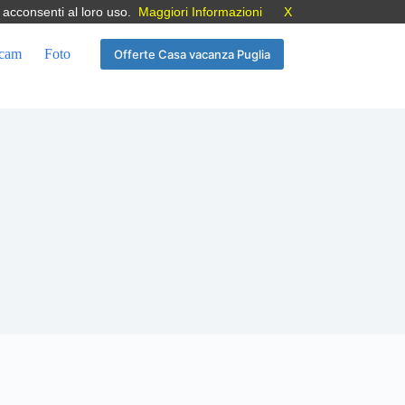
 acconsenti al loro uso.
Maggiori Informazioni
X
cam
Foto
Offerte Casa vacanza Puglia