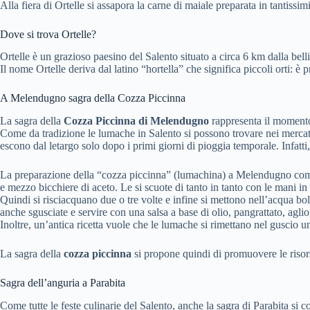
Alla fiera di Ortelle si assapora la carne di maiale preparata in tantissi
Dove si trova Ortelle?
Ortelle è un grazioso paesino del Salento situato a circa 6 km dalla belli
Il nome Ortelle deriva dal latino “hortella” che significa piccoli orti: è
A Melendugno sagra della Cozza Piccinna
La sagra della
Cozza Piccinna di Melendugno
rappresenta il momento 
Come da tradizione le lumache in Salento si possono trovare nei mercat
escono dal letargo solo dopo i primi giorni di pioggia temporale. Infatti
La preparazione della “cozza piccinna” (lumachina) a Melendugno come in
e mezzo bicchiere di aceto. Le si scuote di tanto in tanto con le mani i
Quindi si risciacquano due o tre volte e infine si mettono nell’acqua bo
anche sgusciate e servire con una salsa a base di olio, pangrattato, agli
Inoltre, un’antica ricetta vuole che le lumache si rimettano nel guscio u
La sagra della
cozza piccinna
si propone quindi di promuovere le risorse p
Sagra dell’anguria a Parabita
Come tutte le feste culinarie del Salento, anche la sagra di Parabita si c