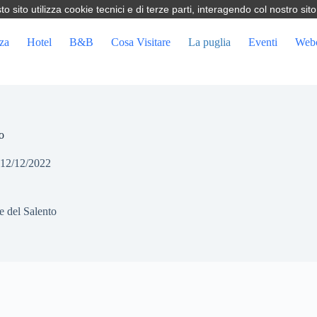
sito utilizza cookie tecnici e di terze parti, interagendo col nostro sito
za
Hotel
B&B
Cosa Visitare
La puglia
Eventi
Web
o
12/12/2022
re del Salento