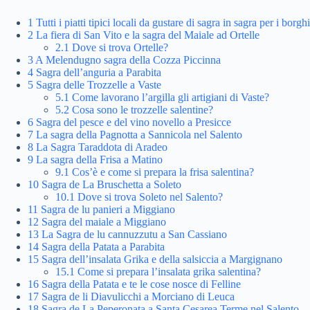
1
Tutti i piatti tipici locali da gustare di sagra in sagra per i borghi
2
La fiera di San Vito e la sagra del Maiale ad Ortelle
2.1
Dove si trova Ortelle?
3
A Melendugno sagra della Cozza Piccinna
4
Sagra dell’anguria a Parabita
5
Sagra delle Trozzelle a Vaste
5.1
Come lavorano l’argilla gli artigiani di Vaste?
5.2
Cosa sono le trozzelle salentine?
6
Sagra del pesce e del vino novello a Presicce
7
La sagra della Pagnotta a Sannicola nel Salento
8
La Sagra Taraddota di Aradeo
9
La sagra della Frisa a Matino
9.1
Cos’è e come si prepara la frisa salentina?
10
Sagra de La Bruschetta a Soleto
10.1
Dove si trova Soleto nel Salento?
11
Sagra de lu panieri a Miggiano
12
Sagra del maiale a Miggiano
13
La Sagra de lu cannuzzutu a San Cassiano
14
Sagra della Patata a Parabita
15
Sagra dell’insalata Grika e della salsiccia a Margignano
15.1
Come si prepara l’insalata grika salentina?
16
Sagra della Patata e te le cose nosce di Felline
17
Sagra de li Diavulicchi a Morciano di Leuca
18
Sagra de La Peperonata a Santa Cesarea Terme nel Salento